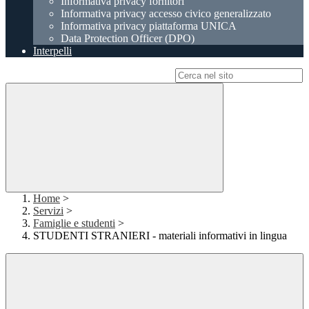
Informativa privacy fornitori
Informativa privacy accesso civico generalizzato
Informativa privacy piattaforma UNICA
Data Protection Officer (DPO)
Interpelli
Campo di ricerca per le pagine del sito
Home
>
Servizi
>
Famiglie e studenti
>
STUDENTI STRANIERI - materiali informativi in lingua