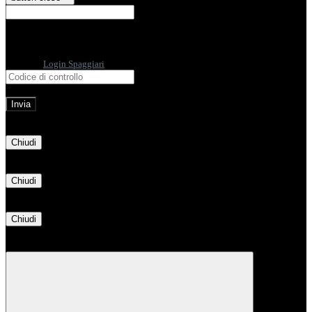
E-mail
Verrà inviato un messaggio
all'indirizzo indicato con le istruzioni necessarie.
Non hai una e-mail associata al nome utente? Effettua il reset della password
tramite la
Login Spaggiari
E-mail inviata, si prega di controllare la casella di posta elettronica!
Errore
Chiudi
Successo
Chiudi
Informazione
Chiudi
Attendere...
Attendere il completamento dell'operazione...