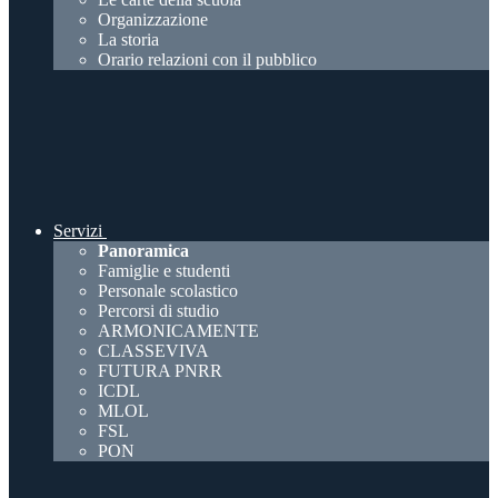
Organizzazione
La storia
Orario relazioni con il pubblico
Servizi
Panoramica
Famiglie e studenti
Personale scolastico
Percorsi di studio
ARMONICAMENTE
CLASSEVIVA
FUTURA PNRR
ICDL
MLOL
FSL
PON