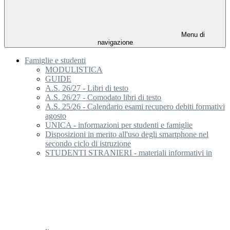
Menu di
navigazione
Famiglie e studenti
MODULISTICA
GUIDE
A.S. 26/27 - Libri di testo
A.S. 26/27 - Comodato libri di testo
A.S. 25/26 - Calendario esami recupero debiti formativi
agosto
UNICA - informazioni per studenti e famiglie
Disposizioni in merito all'uso degli smartphone nel
secondo ciclo di istruzione
STUDENTI STRANIERI - materiali informativi in