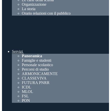
Organizzazione
La storia
Orario relazioni con il pubblico
Servizi
Panoramica
Famiglie e studenti
Personale scolastico
Percorsi di studio
ARMONICAMENTE
CLASSEVIVA
FUTURA PNRR
ICDL
MLOL
FSL
PON