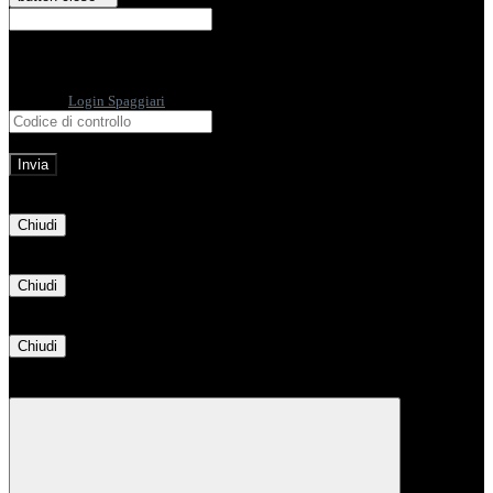
E-mail
Verrà inviato un messaggio
all'indirizzo indicato con le istruzioni necessarie.
Non hai una e-mail associata al nome utente? Effettua il reset della password
tramite la
Login Spaggiari
E-mail inviata, si prega di controllare la casella di posta elettronica!
Errore
Chiudi
Successo
Chiudi
Informazione
Chiudi
Attendere...
Attendere il completamento dell'operazione...