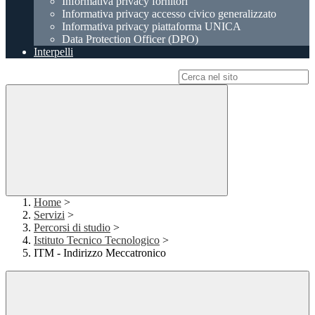
Informativa privacy fornitori
Informativa privacy accesso civico generalizzato
Informativa privacy piattaforma UNICA
Data Protection Officer (DPO)
Interpelli
Campo di ricerca per le pagine del sito
Home
>
Servizi
>
Percorsi di studio
>
Istituto Tecnico Tecnologico
>
ITM - Indirizzo Meccatronico